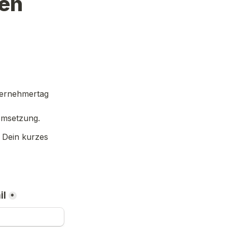
en 
ernehmertag 
Umsetzung. 
Damit wir unsere Formate immer besser machen können, brauchen wir Dein kurzes 
il
*