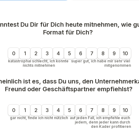
onntest Du Dir für Dich heute mitnehmen, wie gu
Format für Dich? 

0
1
2
3
4
5
6
7
8
9
10
katastrophal schlecht, ich konnte 
super gut, ich habe mir sehr viel 
nichts mitnehmen
mitgenommen
einlich ist es, dass Du uns, den Unternehmerka
Freund oder Geschäftspartner empfiehlst?

0
1
2
3
4
5
6
7
8
9
10
gar nicht, finde ich nicht nützlich
auf jeden Fall, ich empfehle euch 
jedem, denn jeder kann durch 
den Kader profitieren