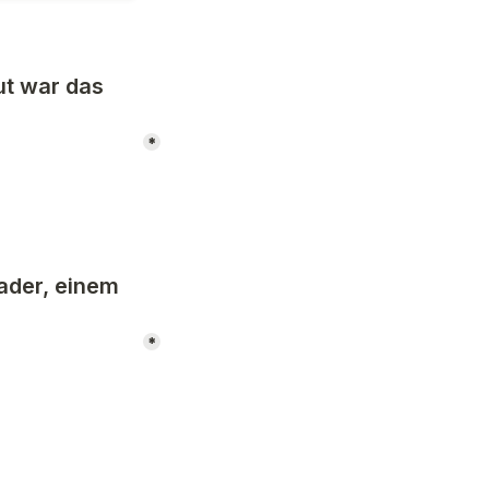
t war das 
*
der, einem 
*